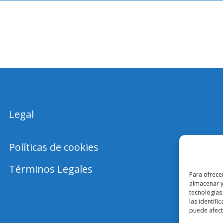
Legal
Políticas de cookies
Términos Legales
Para ofrece
almacenar y
tecnologías
las identifi
puede afecta