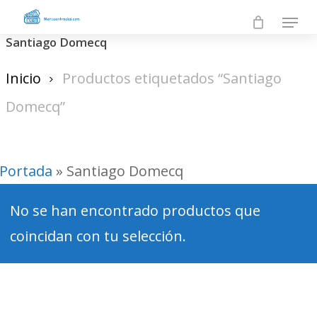
Skip
Menu
to
Santiago Domecq
Close
main
Men
Inicio
Productos etiquetados “Santiago
content
Domecq”
Portada
»
Santiago Domecq
No se han encontrado productos que
coincidan con tu selección.