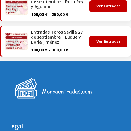
de septiembre | Roca Rey
80,00 €
Ver Entradas
y Aguado
hasta
Rango
100,00
€
-
250,00
€
200,00 €
de
precios:
Entradas Toros Sevilla 27
desde
de septiembre | Luque y
100,00 €
Ver Entradas
Borja Jiménez
hasta
Rango
100,00
€
-
300,00
€
250,00 €
de
precios:
desde
100,00 €
hasta
300,00 €
Legal