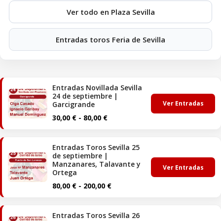
Ver todo en Plaza Sevilla
Entradas toros Feria de Sevilla
Entradas Novillada Sevilla
24 de septiembre |
Ver Entradas
Garcigrande
Rango
30,00
€
-
80,00
€
de
precios:
Entradas Toros Sevilla 25
desde
de septiembre |
30,00 €
Manzanares, Talavante y
Ver Entradas
hasta
Ortega
80,00 €
Rango
80,00
€
-
200,00
€
de
precios:
Entradas Toros Sevilla 26
desde