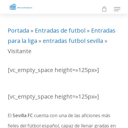
Skip
Menu
to
Close
main
Men
Portada
»
Entradas de futbol
»
Entradas
content
para la liga
»
entradas futbol sevilla
»
Visitante
[vc_empty_space height=»125px»]
Entradas Sevilla
FC – Partidos
Visitante
[vc_empty_space height=»125px»]
El
Sevilla FC
cuenta con una de las aficiones más
fieles del fútbol español, capaz de llenar gradas en