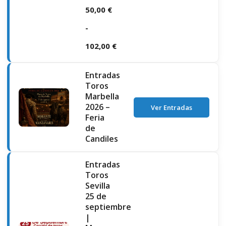
50,00
€
-
102,00
€
Rango
Entradas
de
Toros
Marbella
precios:
2026 –
Ver Entradas
Feria
desde
de
50,00 €
Candiles
hasta
Entradas
102,00 €
Toros
Sevilla
25 de
septiembre
|