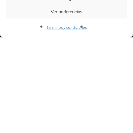
Ver preferencias
Terminos y condiciones
Entradas para fútbol, conciertos, toros y grandes eventos.
Compra online y atención personalizada.
Información y reservas
+34 679 67 81 60
info@mercaentradas.com
Entradas
Ayuda