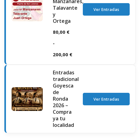
Manzanares,
Talavante
Ver Entradas
y
Ortega
80,00
€
-
200,00
€
Rango
Entradas
de
tradicional
Goyesca
precios:
de
Ronda
desde
Ver Entradas
2026 –
80,00 €
Compra
ya tu
hasta
localidad
200,00 €