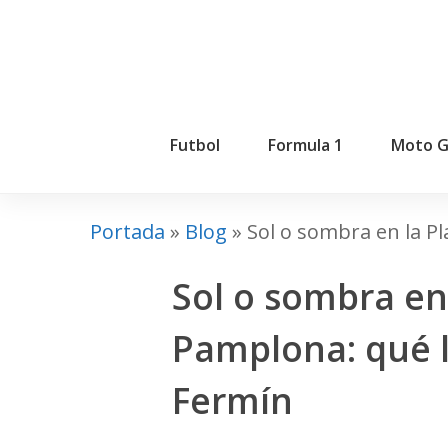
Skip
to
main
content
Futbol
Formula 1
Moto 
Portada
»
Blog
»
Sol o sombra en la P
Sol o sombra en
Pamplona: qué l
Fermín